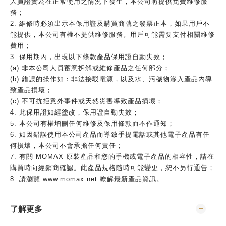
人員證實為在正常使用之情況下發生，本公司將提供免費維修服
務；
2. 維修時必須出示本保用證及購買商號之發票正本，如果用戶不
能提供，本公司有權不提供維修服務。用戶可能需要支付相關維修
費用；
3. 保用期內，出現以下條款產品保用證自動失效；
(a) 非本公司人員蓄意拆解或維修產品之任何部分；
(b) 錯誤的操作如：非法接駁電源，以及水、污穢物滲入產品內導
致產品損壞；
(c) 不可抗拒意外事件或天然災害導致產品損壞；
4. 此保用證如經塗改，保用證自動失效；
5. 本公司有權增刪任何維修及保用條款而不作通知；
6. 如因錯誤使用本公司產品而導致手提電話或其他電子產品有任
何損壞，本公司不會承擔任何責任；
7. 有關 MOMAX 原裝產品和您的手機或電子產品的相容性，請在
購買時向經銷商確認。此產品規格隨時可能變更，恕不另行通告；
8. 請瀏覽 www.momax.net 瞭解最新產品資訊。
了解更多