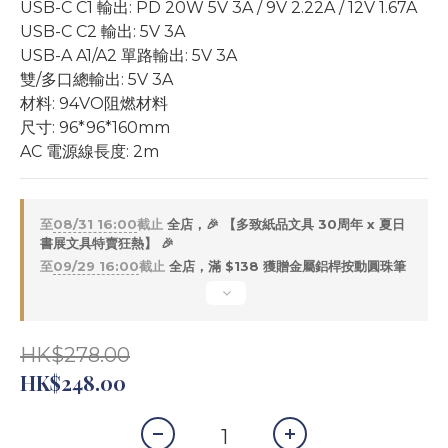
USB-C C1 輸出: PD 20W 5V 3A / 9V 2.22A / 12V 1.67A
USB-C C2 輸出: 5V 3A
USB-A A1/A2 單路輸出: 5V 3A
雙/多口總輸出: 5V 3A
材料: 94VO阻燃材料
尺寸: 96*96*160mm
AC 電源線長度: 2m
至
08/31 16:00
截止
全店，🎉 【多致紙品文具 30周年 x 夏日
書展文具特賣狂熱】 🎉
至
09/29 16:00
截止
全店，滿 $138 獲贈金屬鋁桿按動圓珠筆
HK$278.00
HK$248.00