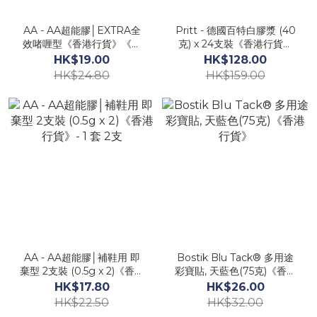
AA - AA超能膠│EXTRA全
Pritt - 德國百特白膠漿 (40
效啫喱型《香港行貨》《新
克) x 24支裝《香港行貨》
包裝》- 1支
PKAW4
HK$19.00
HK$128.00
HK$24.80
HK$159.00
AA - AA超能膠│補鞋用 即
Bostik Blu Tack® 多用途
棄型 2支裝 (0.5g x 2)《香港
彩寶貼, 天藍色(75克)《香港
行貨》- 1 套 2支
行貨》
HK$17.80
HK$26.00
HK$22.50
HK$32.00