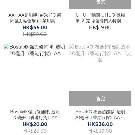
售完
AA - AA超能膠│#Gel 10 瞬
UHU - *德國 UHU® 槳糊
間強力黏合劑 (工業用高黏
筆, 21克 壞蛋獎門人特別版
度)(20g)《香港行貨》- 1支
《香港行貨》
HK$45.00
HK$19.80
HK$50.00
售完
Bostik® 強力修補膠, 透明
Bostik® 布藝超能膠, 透明
20毫升《香港行貨》AA
20毫升《香港行貨》AA - 1
支裝
HK$20.80
HK$36.00
HK$23.30
HK$39.00