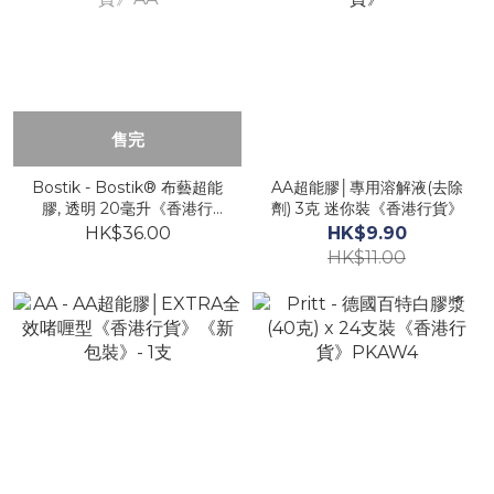
售完
Bostik - Bostik® 布藝超能
AA超能膠│專用溶解液(去除
膠, 透明 20毫升《香港行
劑) 3克 迷你裝《香港行貨》
貨》AA
HK$36.00
HK$9.90
HK$11.00