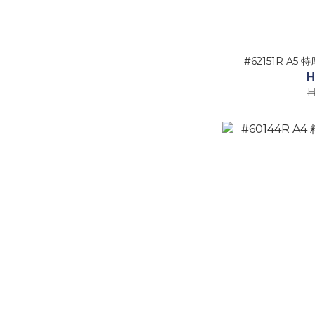
#62151R A5
H
H