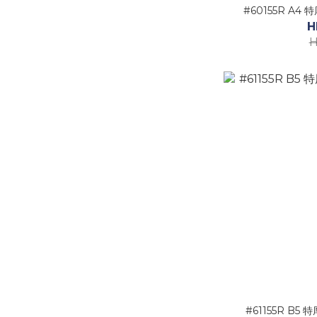
#60155R A4
H
H
#61155R B5