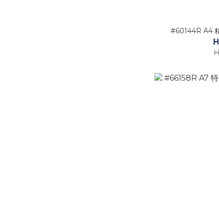
#60144R A4
H
H