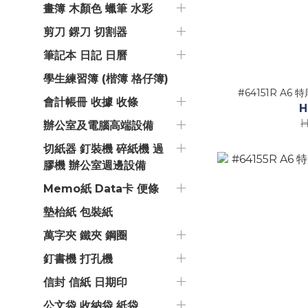
畫簿 木顏色 蠟筆 水彩
剪刀 鎅刀 切割器
筆記本 日記 日曆
學生練習簿 (楷簿 格仔簿)
#64151R A6
會計帳冊 收據 收條
H
H
辦公室及電腦高端設備
切紙器 釘裝機 碎紙機 過
膠機 辦公室週邊設備
Memo紙 Data卡 便條
墊枱紙 包裝紙
萬字夾 鐵夾 鋼圈
釘書機 打孔機
信封 信紙 日期印
公文袋 收納袋 紙袋