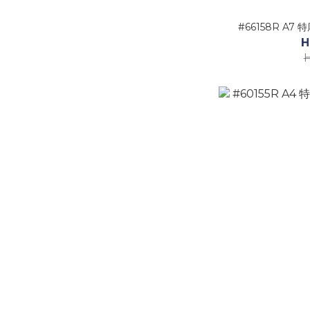
#66158R A7
H
H