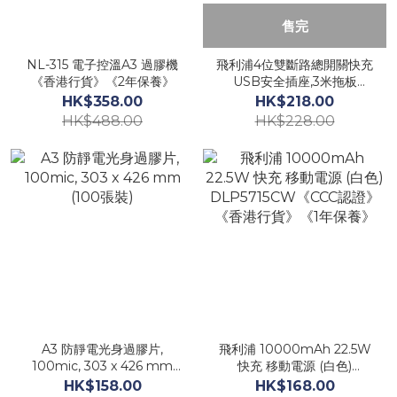
售完
NL-315 電子控溫A3 過膠機
飛利浦4位雙斷路總開關快充
《香港行貨》《2年保養》
USB安全插座,3米拖板
#CHP8243WB《香港行
HK$358.00
HK$218.00
貨》《2年保養》
HK$488.00
HK$228.00
A3 防靜電光身過膠片,
飛利浦 10000mAh 22.5W
100mic, 303 x 426 mm
快充 移動電源 (白色)
(100張裝)
DLP5715CW《CCC認證》
HK$158.00
HK$168.00