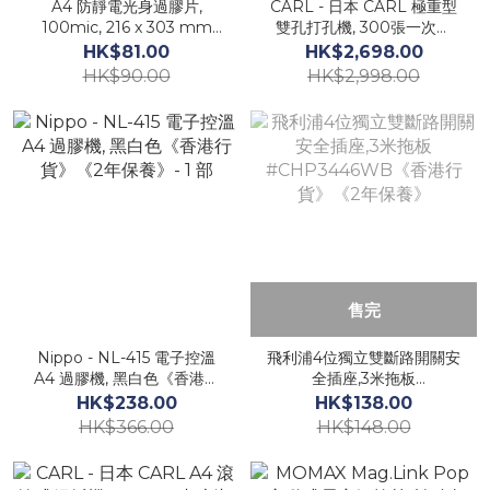
A4 防靜電光身過膠片,
CARL - 日本 CARL 極重型
100mic, 216 x 303 mm
雙孔打孔機, 300張一次性
(100張裝)
#HD-530N《香港行貨》
HK$81.00
HK$2,698.00
HK$90.00
HK$2,998.00
售完
Nippo - NL-415 電子控溫
飛利浦4位獨立雙斷路開關安
A4 過膠機, 黑白色《香港行
全插座,3米拖板
貨》《2年保養》- 1 部
#CHP3446WB《香港行
HK$238.00
HK$138.00
貨》《2年保養》
HK$366.00
HK$148.00