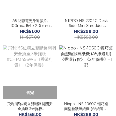
A5 防靜電光身過膠片,
NIPPO NS-2204C Desk
100mic, 154 x 216 mm
Side Mini Shredder,
(100張裝)
Black《HK Authorized》
HK$51.00
HK$298.00
《2-year warranty》
HK$57.00
HK$398.00
售完
飛利浦5位獨立雙斷路開關安
Nippo - NS-1060C 輕巧桌
全插座,3米拖板
面型粒狀碎紙機 (A5紙適用)
#CHP3456WB《香港行
《香港行貨》《2年保養》- 1
HK$158.00
HK$288.00