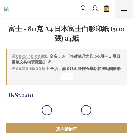
富士 - 80克 A4 日本富士白影印紙 (500
張) a4紙
至
08/31 16:00
截止
全店，🎉 【多致紙品文具 30周年 x 夏日
書展文具特賣狂熱】 🎉
至
09/29 16:00
截止
全店，滿 $138 獲贈金屬鋁桿按動圓珠筆
HK$32.00
加入購物車