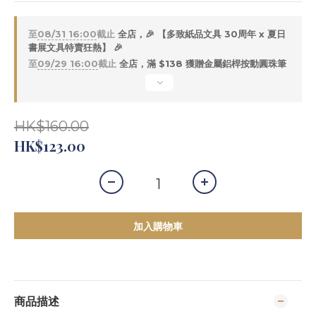
至
08/31 16:00
截止
全店，🎉 【多致紙品文具 30周年 x 夏日
書展文具特賣狂熱】 🎉
至
09/29 16:00
截止
全店，滿 $138 獲贈金屬鋁桿按動圓珠筆
HK$160.00
HK$123.00
加入購物車
商品描述