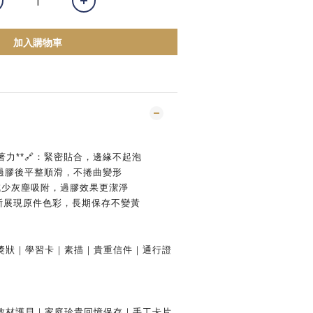
加入購物車
著力**🔗：緊密貼合，邊緣不起泡
：過膠後平整順滑，不捲曲變形
⚡：減少灰塵吸附，過膠效果更潔淨
：清晰展現原件色彩，長期保存不變黃
獎狀｜學習卡｜素描｜貴重信件｜通行證
教材護貝｜家庭珍貴回憶保存｜手工卡片