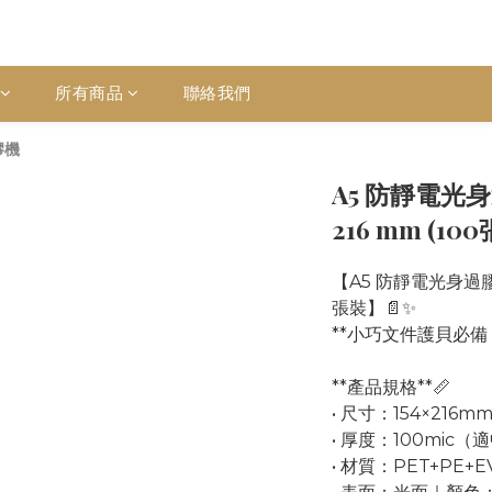
所有商品
聯絡我們
膠機
A5 防靜電光身過膠
216 mm (10
【A5 防靜電光身過膠片
張裝】📄✨
**小巧文件護貝必備・專
**產品規格**📏
• 尺寸：154×216
• 厚度：100mic
• 材質：PET+PE