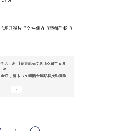
：透明
 #護貝膠片 #文件保存 #藝都千帆 #
全店，🎉 【多致紙品文具 30周年 x 夏
🎉
全店，滿 $138 獲贈金屬鋁桿按動圓珠