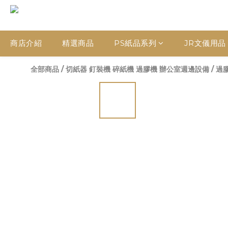
商店介紹
精選商品
PS紙品系列
JR文儀用品
全部商品
/
切紙器 釘裝機 碎紙機 過膠機 辦公室週邊設備
/
過