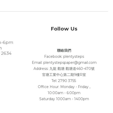
Follow Us
-6pm
m
聯絡我們
 2634
Facebook:
plentysteps
Email: plentystepspaper@gmail.com
Address:
九龍 觀塘 觀塘道460-470號
官塘工業中心第二期9樓R室
Tel: 2790 3755
Office Hour: Monday - Friday ,
10:00am - 6:00pm
Saturday 1000am - 1400pm