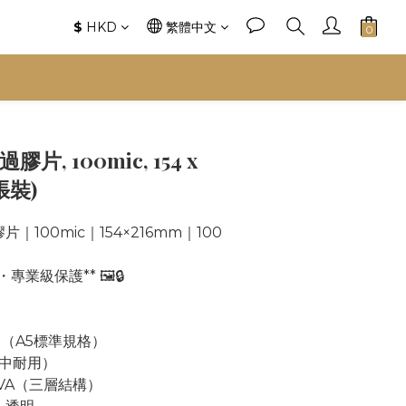
$
HKD
繁體中文
片, 100mic, 154 x
0張裝)
｜100mic｜154×216mm｜100
業級保護** 🖼️🔒
mm（A5標準規格）
（適中耐用）
+EVA（三層結構）