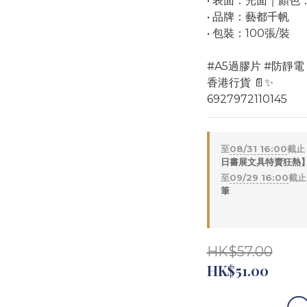
• 表面：光面｜顏色
• 品牌：藝都千帆
• 包裝：100張/裝
#A5過膠片 #防靜電
香港行貨 📄✨
6927972110145
至
08/31 16:00
截止
日書展文具特賣狂熱】 
至
09/29 16:00
截止
筆
HK$57.00
HK$51.00