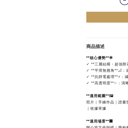
商品描述
**核心優勢**🌟
✓ **三層結構・超強附
✓ **平滑無翹角**
✓ **抗靜電處理**
✓ **高透明度**✨
**適用範圍**🖼️
照片｜手繪作品｜證書
｜收據單據
**適用場景**🏢
辦公室文件歸檔｜學校