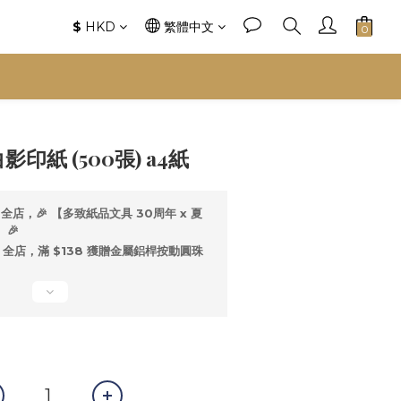
$
HKD
繁體中文
 白影印紙 (500張) a4紙
全店，🎉 【多致紙品文具 30周年 x 夏
🎉
全店，滿 $138 獲贈金屬鋁桿按動圓珠