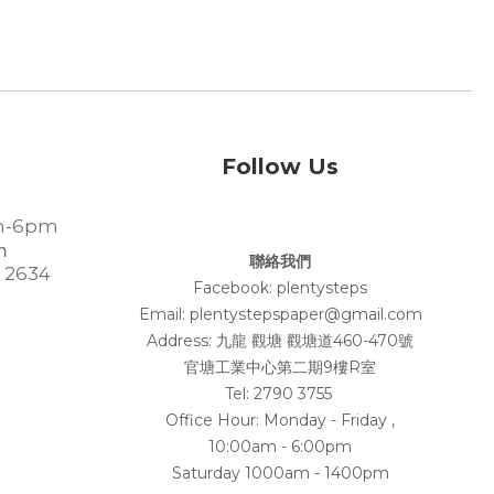
Follow Us
-6pm
m
聯絡我們
 2634
Facebook:
plentysteps
Email: plentystepspaper@gmail.com
Address:
九龍 觀塘 觀塘道460-470號
官塘工業中心第二期9樓R室
Tel: 2790 3755
Office Hour: Monday - Friday ,
10:00am - 6:00pm
Saturday 1000am - 1400pm