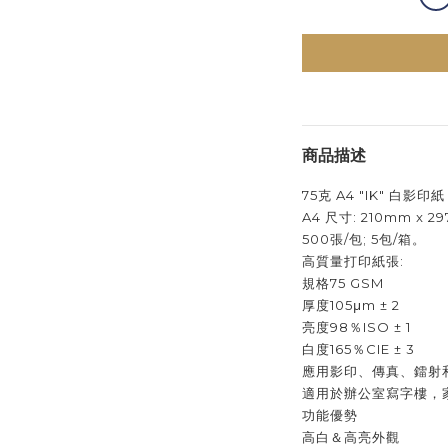
商品描述
75克 A4 "IK" 白影印紙
A4 尺寸: 210mm x 2
500張/包; 5包/箱。
高質量打印紙張:
規格75 GSM
厚度105μm ± 2
亮度98％ISO ± 1
白度165％CIE ± 3
應用影印、傳真、鐳射
適用於辦公室寫字樓，
功能優勢
高白＆高亮外觀