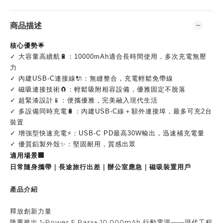
商品描述
核心優勢🌟
✓ 大容量高續航🔋：10000mAh適合長時間使用，多次充電無壓
力
✓ 內建USB-C連接線🔌：無縫整合，充電輕鬆免帶線
✓ 磁吸連接技術🧲：輕鬆吸附相容設備，優雅固定不脫落
✓ 超緊湊設計📱：便攜優雅，完美融入現代生活
✓ 多設備同時充電🔋：內建USB-C線＋額外連接埠，最多可充2台
裝置
✓ 增強型快速充電⚡：USB-C PD最高30W輸出，迅速補充電量
✓ 優質鋁製外殼✨：堅固耐用，質感出眾
適用場景🏢
日常隨身攜帶｜長途旅行出差｜辦公室應急｜磁吸裝置用戶
產品介紹
釋放創新力量
隆重推出 1-Power F.Pass+ 10,000mAh 行動電源——現代工程