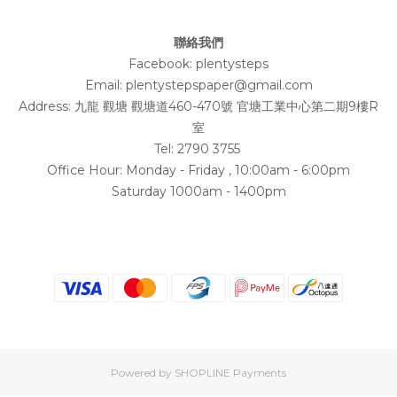
聯絡我們
Facebook:
plentysteps
Email: plentystepspaper@gmail.com
Address:
九龍 觀塘 觀塘道460-470號 官塘工業中心第二期9樓R
室
Tel: 2790 3755
Office Hour: Monday - Friday , 10:00am - 6:00pm
Saturday 1000am - 1400pm
Powered by
SHOPLINE Payments