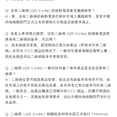
Q: 沒有二維碼 (QR Code) 的移動電源會否繼續銷售？
A：會。沒有二維碼的移動電源仍會於市場上繼續銷售，直至中國
內地相關部門正式公布具體執行日期及詳細要求為止。
Q: 如客人希望將已購買、沒有二維碼 (QR Code) 的移動電源更
換為有二維碼的版本，可以嗎？
A：恕未能提供更換。因現階段已售出的產品（即使未印有二維
碼）在符合 CCC 標誌的情況下，一般仍可通過海關並攜帶上機，
因此未能提供以二維碼版本作更換安排。
Q: 二維碼 (QR Code) 一般印於何處？每件產品是否必定附有二
維碼？
A：二維碼位置可能因產品型號、批次及包裝版本而有所不同。由
於市場上仍有不同批次產品流通，並非所有已售出版本均印有二維
碼。一般而言，如產品機身已清晰印有CCC 標誌，仍屬可辨識的
合規標示之一。其後如有新增要求，須以中國內地相關部門另行公
布為準。
Q: 二維碼（QR Code）相關政策何時全面正式執行？Momax