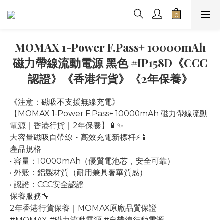
MOMAX 1-Power F.Pass+ 10000mAh
磁力帶線流動電源 黑色 #IP158D《CCC
認證》《香港行貨》《2年保養》
《注意：磁吸不支援無線充電》
﻿【MOMAX 1-Power F.Pass+ 10000mAh 磁力帶線流動
電源｜香港行貨｜2年保養】🔋✨
大容量磁吸自帶線・高效充電新標杆⚡📱
產品規格📏
• 容量：10000mAh（優質電池芯，安全可靠）
• 外殼：鋁製材質（耐用兼具奢華質感）
• 認證：CCC安全認證
保養服務🔧
2年香港行貨保養｜MOMAX原廠品質保證
#MOMAX #磁力流動電源 #自帶線行動電源 