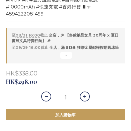
#10000mAh #快速充電 #香港行貨 🔋✨
4894222081499
至
08/31 16:00
截止
全店，🎉 【多致紙品文具 30周年 x 夏日
書展文具特賣狂熱】 🎉
至
09/29 16:00
截止
全店，滿 $138 獲贈金屬鋁桿按動圓珠筆
HK$338.00
HK$298.00
加入購物車