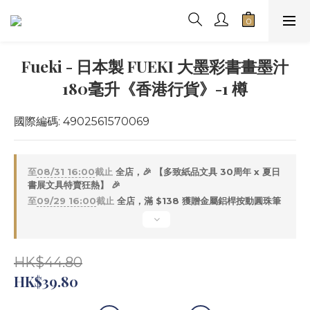
Fueki - 日本製 FUEKI 大墨彩書畫墨汁
180毫升《香港行貨》-1 樽
國際編碼: 4902561570069
至
08/31 16:00
截止
全店，🎉 【多致紙品文具 30周年 x 夏日
書展文具特賣狂熱】 🎉
至
09/29 16:00
截止
全店，滿 $138 獲贈金屬鋁桿按動圓珠筆
HK$44.80
HK$39.80