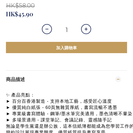
HK$58.00
HK$45.90
加入購物車
商品描述
✨ 產品亮點：
► 百分百香港製造 - 支持本地工藝，感受匠心溫度
► 優質純白紙張 - 60頁無雜質厚紙，書寫流暢不透墨
► 專業級書寫體驗 - 鋼筆/墨水筆完美適用，墨色清晰不暈染
► 多場景適用 - 課堂筆記、會議記錄、靈感隨手記
無論是學生黨還是辦公族，這本信紙簿都能成為您學習工作
簡約設計展現專業態度，優質紙質提升書寫享受。