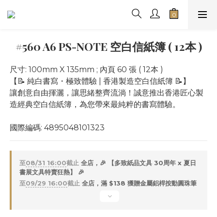
#560 A6 PS-NOTE 空白信紙簿 ( 12本 )
尺寸: 100mm X 135mm ; 內頁 60 張 ( 12本 )
【📝 純白書寫・極致體驗 | 香港製造空白信紙簿 📝】
讓創意自由揮灑，讓思緒整齊流淌！誠意推出香港匠心製
造經典空白信紙簿，為您帶來最純粹的書寫體驗。
國際編碼: 4895048101323
至
08/31 16:00
截止
全店，🎉 【多致紙品文具 30周年 x 夏日
書展文具特賣狂熱】 🎉
至
09/29 16:00
截止
全店，滿 $138 獲贈金屬鋁桿按動圓珠筆