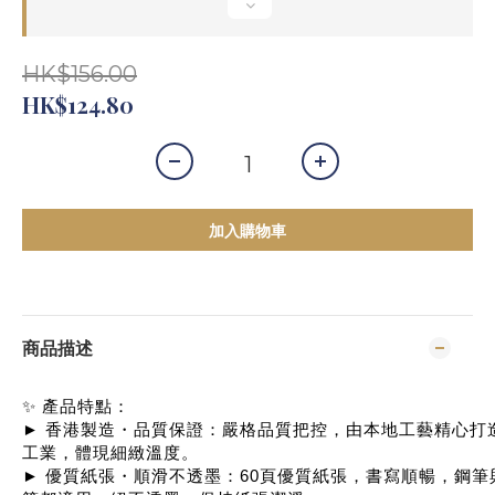
HK$156.00
HK$124.80
加入購物車
商品描述
✨ 產品特點：
► 香港製造・品質保證：嚴格品質把控，由本地工藝精心打
工業，體現細緻溫度。
► 優質紙張・順滑不透墨：60頁優質紙張，書寫順暢，鋼筆