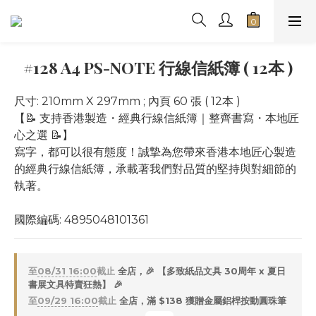
#128 A4 PS-NOTE 行線信紙簿 ( 12本 )
尺寸: 210mm X 297mm ; 內頁 60 張 ( 12本 )
【📝 支持香港製造・經典行線信紙簿｜整齊書寫・本地匠
心之選 📝】
寫字，都可以很有態度！誠摯為您帶來香港本地匠心製造
的經典行線信紙簿，承載著我們對品質的堅持與對細節的
執著。
國際編碼: 4895048101361
至
08/31 16:00
截止
全店，🎉 【多致紙品文具 30周年 x 夏日
書展文具特賣狂熱】 🎉
至
09/29 16:00
截止
全店，滿 $138 獲贈金屬鋁桿按動圓珠筆