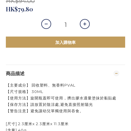
HK$94.00
HK$79.80
加入購物車
商品描述
【主要成分】 回收塑料、無香料PVAL
【尺寸規格】 30ML
【使用方法】旋開瓶蓋即可使用，擠出膠水適量塗抹於黏貼處
【保存方法】請放置於陰涼處,避免直接照射陽光
【警告注意】避免讓幼兒單獨使用與吞食。
[尺寸] 2.3厘米x 2.3厘米x 11.3厘米
[含量] 40g