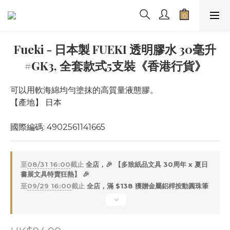
Fueki - 日本製 FUEKI 透明膠水 30毫升
#GK3, 全套款式5支裝《香港行貨》
可以用軟海綿均勻塗抹的高質量液態膠。
【產地】 日本
國際編碼: 4902561141665
至
08/31 16:00
截止
全店，🎉 【多致紙品文具 30周年 x 夏日
書展文具特賣狂熱】 🎉
至
09/29 16:00
截止
全店，滿 $138 獲贈金屬鋁桿按動圓珠筆