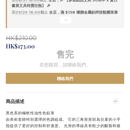
至
08/31 16:00
截止
全店，🎉 【多致紙品文具 30周年 x 夏日
書展文具特賣狂熱】 🎉
至
09/29 16:00
截止
全店，滿 $138 獲贈金屬鋁桿按動圓珠筆
HK$210.00
HK$173.00
售完
若想購買，請聯絡我們。
聯絡我們
商品描述
黑色系的極軟性油性色鉛筆
由美術老師特別選擇的色調組成。 它的三角形形狀為兒童的小手
指提供了更好的控制和舒適度。 光滑的導線具有較少的斷裂和最