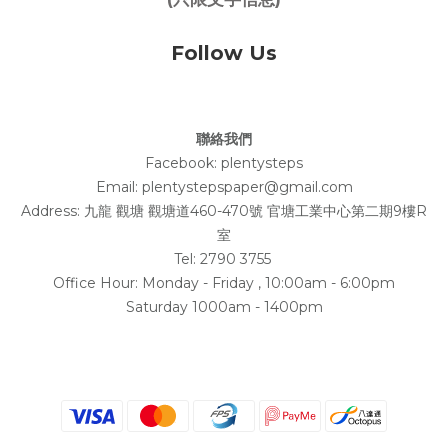
Follow Us
聯絡我們
Facebook:
plentysteps
Email: plentystepspaper@gmail.com
Address:
九龍 觀塘 觀塘道460-470號 官塘工業中心第二期9樓R
室
Tel: 2790 3755
Office Hour: Monday - Friday , 10:00am - 6:00pm
Saturday 1000am - 1400pm