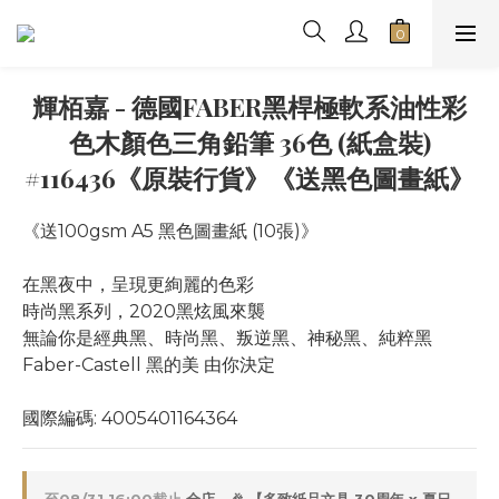
輝栢嘉 - 德國FABER黑桿極軟系油性彩
色木顏色三角鉛筆 36色 (紙盒裝)
#116436《原裝行貨》《送黑色圖畫紙》
《送100gsm A5 黑色圖畫紙 (10張)》
在黑夜中，呈現更絢麗的色彩
時尚黑系列，2020黑炫風來襲
無論你是經典黑、時尚黑、叛逆黑、神秘黑、純粹黑
Faber-Castell 黑的美 由你決定
國際編碼: 4005401164364