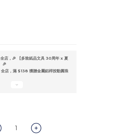
全店，🎉 【多致紙品文具 30周年 x 夏
🎉
全店，滿 $138 獲贈金屬鋁桿按動圓珠