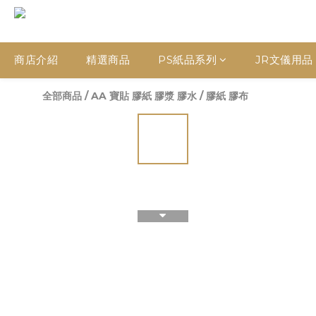
商店介紹
精選商品
PS紙品系列
JR文儀用品
全部商品
/
AA 寶貼 膠紙 膠漿 膠水
/
膠紙 膠布