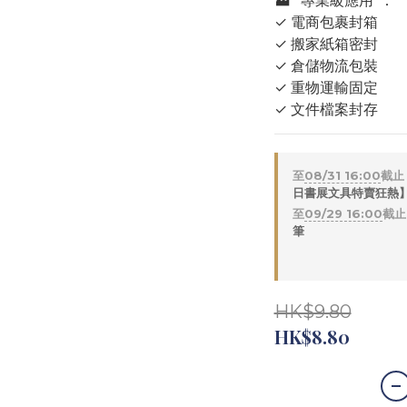
🏭 *專業級應用*：
✓ 電商包裹封箱
✓ 搬家紙箱密封
✓ 倉儲物流包裝
✓ 重物運輸固定
✓ 文件檔案封存
至
08/31 16:00
截止
日書展文具特賣狂熱】 
至
09/29 16:00
截止
筆
HK$9.80
HK$8.80