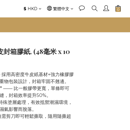
$
HKD
繁體中文
封箱膠紙, (48毫米 x 10
—— 採用高密度牛皮紙基材+強力橡膠膠
重物包裝設計，封箱牢固不翹邊。
計* —— 比一般膠帶更寬，單條即可
縫，封箱效率提升50%。
—— 特殊塗層處理，有效抵禦潮濕環境，
濕氣影響而脫落。
— 無需剪刀即可輕鬆撕取，隨用隨撕超