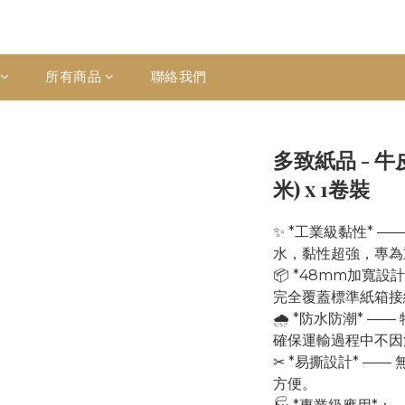
所有商品
聯絡我們
多致紙品 - 牛皮
米) x 1卷裝
✨ *工業級黏性* 
水，黏性超強，專為
📦 *48mm加寬設
完全覆蓋標準紙箱接
🌧 *防水防潮* 
確保運輸過程中不因
✂ *易撕設計* —
方便。