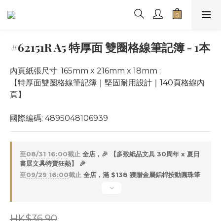
#62151R A5 特厚面 雙圈格線筆記簿 - 1本
內頁紙張尺寸: 165mm x 216mm x 18mm ;
【特厚面雙圈格線筆記簿｜堅固耐用設計｜140頁格線內
頁】 
國際編碼: 4895048106939
至
08/31 16:00
截止
全店，🎉 【多致紙品文具 30周年 x 夏日
書展文具特賣狂熱】 🎉
至
09/29 16:00
截止
全店，滿 $138 獲贈金屬鋁桿按動圓珠筆
HK$36.90