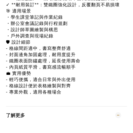
✓ **耐用裝訂**：雙鐵圈強化設計，反覆翻頁不易損壞
🎯 適用場景
・學生課堂筆記與作業紀錄
・辦公室會議記錄與行程規劃
・設計師草圖繪製與構思
・戶外調查與現場紀錄
🛡️ 設計細節
- 格線間距適中，書寫整齊舒適
- 封面邊角加固處理，耐用度提升
- 鐵圈表面防鏽處理，延長使用壽命
- 內頁紙質平滑，書寫感流暢順手
💼 實用優勢
- 輕巧便攜，適合日常與外出使用
- 格線設計便於表格繪製與對齊
- 專業外觀，適用各種場合
了解更多