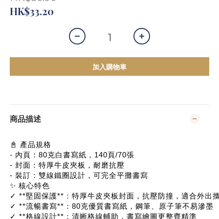
HK$33.20
加入購物車
商品描述
📓 產品規格
- 內頁：80克白書寫紙，140頁/70張
- 封面：特厚牛皮夾板，耐磨抗壓
- 裝訂：雙線鐵圈設計，可完全平攤書寫
✨ 核心特色
✓ **堅固保護**：特厚牛皮夾板封面，抗壓防撞，適合外出
✓ **流暢書寫**：80克優質書寫紙，鋼筆、原子筆不易滲墨
✓ **格線設計**：清晰格線輔助，書寫繪圖更整齊精準