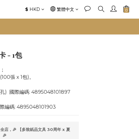
$
HKD
繁體中文
卡 - 1包
"；
100張 x 1包)。
有孔)  國際編碼: 4895048101897
國際編碼: 4895048101903
全店，🎉 【多致紙品文具 30周年 x 夏
🎉