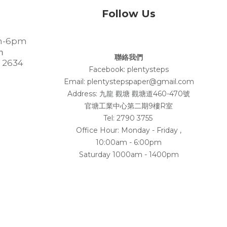
Follow Us
-6pm
m
聯絡我們
 2634
Facebook:
plentysteps
Email: plentystepspaper@gmail.com
Address:
九龍 觀塘 觀塘道460-470號
官塘工業中心第二期9樓R室
Tel: 2790 3755
Office Hour: Monday - Friday ,
10:00am - 6:00pm
Saturday 1000am - 1400pm