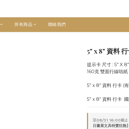
所有商品
聯絡我們
5" x 8" 資料 行
提示卡 尺寸 : 5" X 8
160克 雙面行線咭紙 (
5" x 8" 資料 行卡 (
5" x 8" 資料 行卡  
至
08/31 16:00
截止
日書展文具特賣狂熱】 