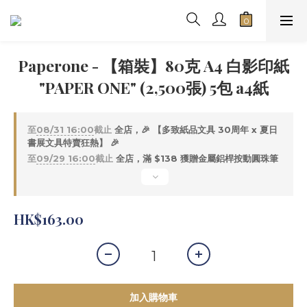
Paperone - 【箱裝】80克 A4 白影印紙
"PAPER ONE" (2,500張) 5包 a4紙
至
08/31 16:00
截止
全店，🎉 【多致紙品文具 30周年 x 夏日
書展文具特賣狂熱】 🎉
至
09/29 16:00
截止
全店，滿 $138 獲贈金屬鋁桿按動圓珠筆
HK$163.00
加入購物車