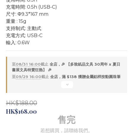
充電時間: 0.5h (USB-C)
尺寸: Φ9.3*167 mm
重量 : 15g
支持制式: 主動式
充電方式: USB-C
輸入: 0.6W
至
08/31 16:00
截止
全店，🎉 【多致紙品文具 30周年 x 夏日
書展文具特賣狂熱】 🎉
至
09/29 16:00
截止
全店，滿 $138 獲贈金屬鋁桿按動圓珠筆
HK$188.00
HK$168.00
售完
若想購買，請聯絡我們。