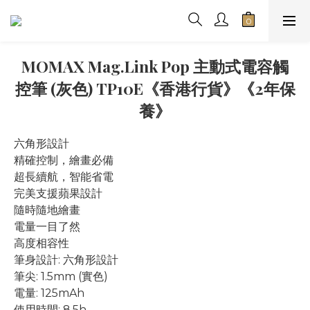
MOMAX Mag.Link Pop 主動式電容觸
控筆 (灰色) TP10E《香港行貨》《2年保
養》
六角形設計
精確控制，繪畫必備
超長續航，智能省電
完美支援蘋果設計 
隨時隨地繪畫
電量一目了然
高度相容性
筆身設計: 六角形設計
筆尖: 1.5mm (實色)
電量: 125mAh
使用時間: 8.5h