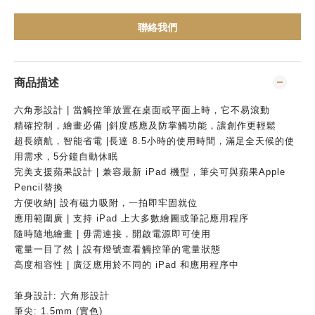
聯絡我們
商品描述
六角形設計 | 當觸控筆放置在桌面或平面上時，它不易滾動
精確控制，繪畫必備 |斜度感應及防掌觸功能，讓創作更輕鬆
超長續航，智能省電 |長達 8.5小時的使用時間，滿足全天候的使
用需求，5分鐘自動休眠
完美支援蘋果設計 | 兼容最新 iPad 機型，筆尖可與蘋果Apple
Pencil替換
方便收納| 設有磁力吸附，一拍即牢固就位
應用範圍廣 | 支持 iPad 上大多數繪圖或筆記應用程序
隨時隨地繪畫 | 毋需連接，開啟電源即可使用
電量一目了然 | 設有燈號查看觸控筆的電量狀態
高度相容性 | 廣泛應用於不同的 iPad 和應用程序中
筆身設計: 六角形設計
筆尖: 1.5mm (實色)