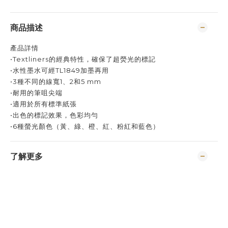
商品描述
產品詳情
•Textliners的經典特性，確保了超熒光的標記
•水性墨水可經TL1849加墨再用
•3種不同的線寬1、2和5 mm
•耐用的筆咀尖端
•適用於所有標準紙張
•出色的標記效果，色彩均勻
•6種螢光顏色（黃、綠、橙、紅、粉紅和藍色）
了解更多