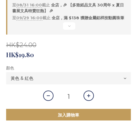
至
08/31 16:00
截止
全店，🎉 【多致紙品文具 30周年 x 夏日
書展文具特賣狂熱】 🎉
至
09/29 16:00
截止
全店，滿 $138 獲贈金屬鋁桿按動圓珠筆
HK$24.00
HK$19.80
顏色
加入購物車