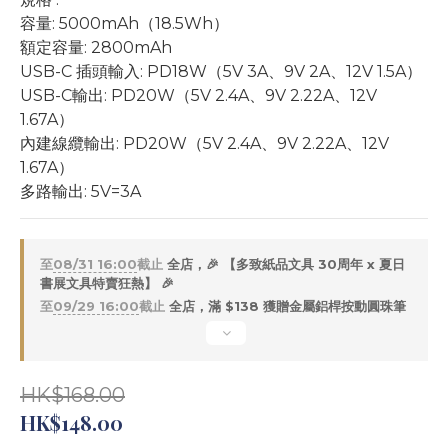
容量: 5000mAh（18.5Wh）
額定容量: 2800mAh
USB-C 插頭輸入: PD18W（5V 3A、9V 2A、12V 1.5A）
USB-C輸出: PD20W（5V 2.4A、9V 2.22A、12V 
1.67A）
內建線纜輸出: PD20W（5V 2.4A、9V 2.22A、12V 
1.67A）
多路輸出: 5V=3A
至
08/31 16:00
截止
全店，🎉 【多致紙品文具 30周年 x 夏日
書展文具特賣狂熱】 🎉
至
09/29 16:00
截止
全店，滿 $138 獲贈金屬鋁桿按動圓珠筆
HK$168.00
HK$148.00