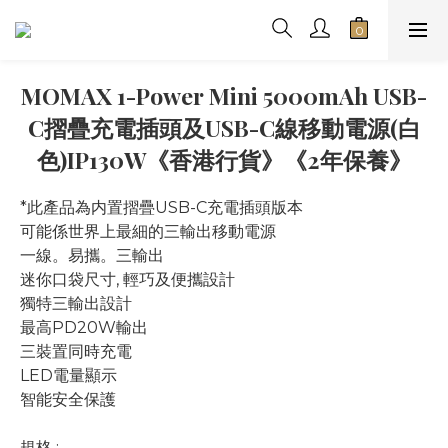
MOMAX 1-Power Mini 5000mAh USB-
C摺疊充電插頭及USB-C線移動電源(白
色)IP130W《香港行貨》《2年保養》
*此產品為内置摺疊USB-C充電插頭版本
可能係世界上最細的三輸出移動電源
一線。易攜。三輸出
迷你口袋尺寸, 輕巧及便攜設計
獨特三輸出設計
最高PD20W輸出
三裝置同時充電
LED電量顯示 
智能安全保護
規格 :