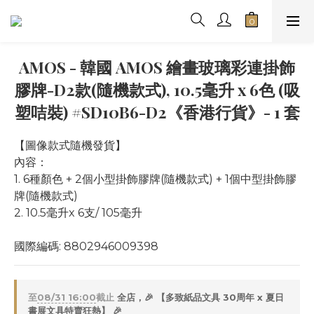
AMOS - 韓國 AMOS 繪畫玻璃彩連掛飾
膠牌-D2款(隨機款式), 10.5毫升 x 6色 (吸
塑咭裝) #SD10B6-D2《香港行貨》- 1 套
【圖像款式隨機發貨】
內容：
1. 6種顏色 + 2個小型掛飾膠牌(隨機款式) + 1個中型掛飾膠
牌(隨機款式)
2. 10.5毫升x 6支/ 105毫升
國際編碼: 8802946009398
至
08/31 16:00
截止
全店，🎉 【多致紙品文具 30周年 x 夏日
書展文具特賣狂熱】 🎉