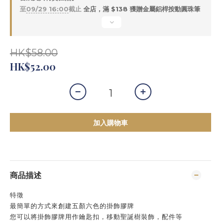
至
09/29 16:00
截止
全店，滿 $138 獲贈金屬鋁桿按動圓珠筆
HK$58.00
HK$52.00
加入購物車
商品描述
特徵
最簡單的方式來創建五顏六色的掛飾膠牌
您可以將掛飾膠牌用作鑰匙扣，移動聖誕樹裝飾，配件等