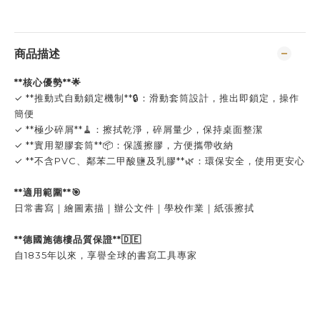
商品描述
**核心優勢**🌟
✓ **推動式自動鎖定機制**🔒：滑動套筒設計，推出即鎖定，操作
簡便
✓ **極少碎屑**🧹：擦拭乾淨，碎屑量少，保持桌面整潔
✓ **實用塑膠套筒**📦：保護擦膠，方便攜帶收納
✓ **不含PVC、鄰苯二甲酸鹽及乳膠**🌿：環保安全，使用更安心
**適用範圍**🎯
日常書寫｜繪圖素描｜辦公文件｜學校作業｜紙張擦拭
**德國施德樓品質保證**🇩🇪
自1835年以來，享譽全球的書寫工具專家