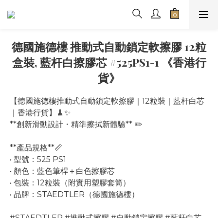
德國施德樓 推動式自動鎖定軟擦膠 12粒
盒裝, 藍杆白擦膠芯 #525PS1-1 《香港行
貨》
【德國施德樓推動式自動鎖定軟擦膠｜12粒裝｜藍杆白芯
｜香港行貨】🧹✨
**創新滑動設計・精準擦拭新體驗** ✏️
**產品規格**📏
• 型號：525 PS1
• 顏色：藍色筆桿＋白色擦膠芯
• 包裝：12粒裝（附實用塑膠套筒）
• 品牌：STAEDTLER（德國施德樓）
#STAEDTLER #推動式擦膠 #自動鎖定擦膠 #藍杆白芯 