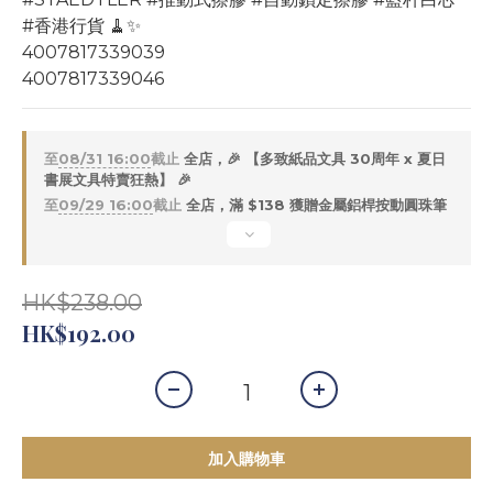
#香港行貨 🧹✨
4007817339039
4007817339046
至
08/31 16:00
截止
全店，🎉 【多致紙品文具 30周年 x 夏日
書展文具特賣狂熱】 🎉
至
09/29 16:00
截止
全店，滿 $138 獲贈金屬鋁桿按動圓珠筆
HK$238.00
HK$192.00
加入購物車