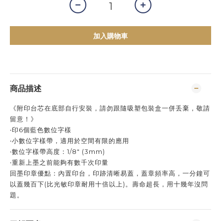
加入購物車
商品描述
《附印台芯在底部自行安裝，請勿跟隨吸塑包裝盒一併丢棄，敬請
留意！》
‧印6個藍色數位字樣
‧小數位字樣帶，適用於空間有限的應用
‧數位字樣帶高度：1/8" (3mm)
‧重新上墨之前能夠有數千次印量
回墨印章優點：內置印台，印跡清晰易蓋，蓋章頻率高，一分鐘可
以蓋幾百下(比光敏印章耐用十倍以上)。壽命超長，用十幾年沒問
題。