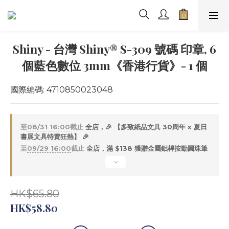
Shiny - 台灣 Shiny® S-309 號碼 印章, 6
個藍色數位 3mm《香港行貨》- 1 個
國際編碼: 4710850023048
至
08/31 16:00
截止
全店，🎉 【多致紙品文具 30周年 x 夏日
書展文具特賣狂熱】 🎉
至
09/29 16:00
截止
全店，滿 $138 獲贈金屬鋁桿按動圓珠筆
HK$65.80
HK$58.80