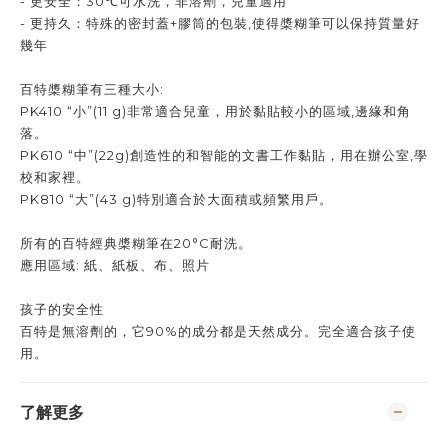
- 更安全：30℃可水洗，非溶劑，兒童適用
- 更持久：特殊的密封蓋+膠筒的包裝,使得槳糊筆可以保持質量好
幾年
百特槳糊筆有三種大小:
PK410 “小”(11 g)非常適合兒童，用於黏貼較小的區域,邊緣和角
落。
PK610 “中”(22g)創造性的和智能的文書工作黏貼，用在辦公室,學
校和家裡。
PK810 “大”(43 g)特別適合於大面積或頻繁用戶。
所有的百特經典槳糊筆在20°C耐洗。
應用區域: 紙、紙板、布、照片
孩子的安全性
百特是無溶劑的，它90%的成分都是天然成分。完全適合孩子使
用。
了解更多