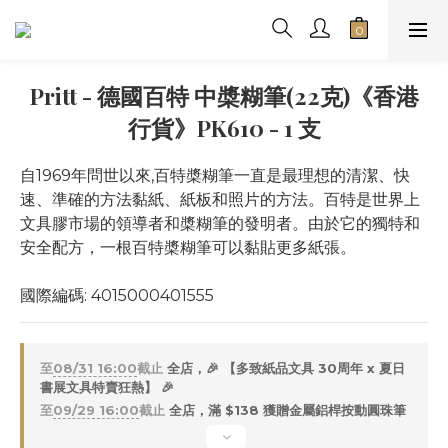
Pritt - 德國百特 中槳糊筆(22克)《香港
行貨》PK610 - 1 支
自1969年問世以來,百特槳糊筆一直是最理想的清潔、快
速、準確的方法黏紙、紙板和照片的方法。百特是世界上
文具膠市場的領導者和槳糊筆的發明者。由於它的獨特和
安全配方，一根百特槳糊筆可以黏貼更多紙張。
國際編碼: 4015000401555
至
08/31 16:00
截止
全店，🎉 【多致紙品文具 30周年 x 夏日
書展文具特賣狂熱】 🎉
至
09/29 16:00
截止
全店，滿 $138 獲贈金屬鋁桿按動圓珠筆