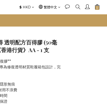
$
HKD
繁體中文
得 透明配方百得膠 (50毫
《香港行貨》AA - 1 支
復膠**
專為修復透明材質鞋履箱包設計，完
復隱形無痕
，耐用不浪費
作時間
質保證