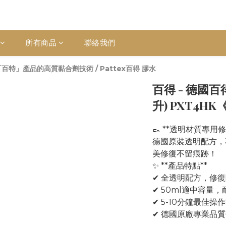
所有商品
聯絡我們
」及「百特」產品的高質黏合劑技術
/
Pattex百得 膠水
百得 - 德國百
升) PXT4HK
👞 **透明材質專用修
德國原裝透明配方，
美修復不留痕跡！
✨ **產品特點**
✔ 全透明配方，修
✔ 50ml適中容量
✔ 5-10分鐘最佳操
✔ 德國原廠專業品