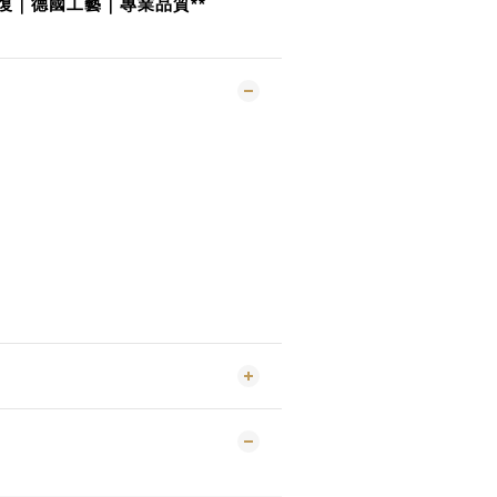
復｜德國工藝｜專業品質**