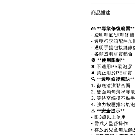
商品描述
👜 **專業修復範圍**
- 透明鞋底/涼鞋修補
- 透明行李箱配件加
- 透明手提包接縫修
- 各類透明材質黏合
🚫 **使用限制**
✖ 不適用PS發泡膠
✖ 禁止用於PE材質
🔍 **透明修復秘訣**
1. 徹底清潔黏合面
2. 雙面均勻薄塗膠
3. 等待至觸摸不黏
4. 強力按壓排出氣
⚠️ **安全提示**
• 限3歲以上使用
• 需成人監督操作
• 存放於兒童無法觸