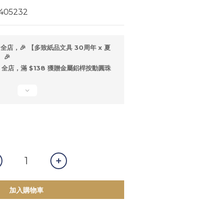
405232
全店，🎉 【多致紙品文具 30周年 x 夏
🎉
全店，滿 $138 獲贈金屬鋁桿按動圓珠
加入購物車