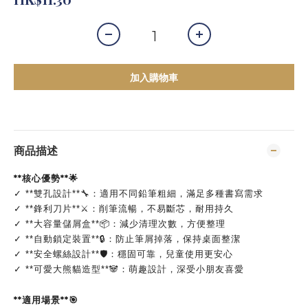
加入購物車
商品描述
**核心優勢**🌟
✓ **雙孔設計**🔧：適用不同鉛筆粗細，滿足多種書寫需求
✓ **鋒利刀片**⚔️：削筆流暢，不易斷芯，耐用持久
✓ **大容量儲屑盒**📦：減少清理次數，方便整理
✓ **自動鎖定裝置**🔒：防止筆屑掉落，保持桌面整潔
✓ **安全螺絲設計**🛡️：穩固可靠，兒童使用更安心
✓ **可愛大熊貓造型**🐼：萌趣設計，深受小朋友喜愛
**適用場景**🎯