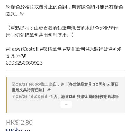
※ 顏色於相片或螢幕上的色調，與實際色調可能會有顏色
差異。※
【重點提示：由於石墨的鉛筆與蠟質的木顏色起化學作
用，切勿把筆刨共用刨削使用。】
#FaberCastell #熊貓筆刨 #雙孔筆刨 #原裝行貨 #可愛
文具 ✏️🐼
6933256660923
至
08/31 16:00
截止
全店，🎉 【多致紙品文具 30周年 x 夏日
書展文具特賣狂熱】 🎉
至
09/29 16:00
截止
全店，滿 $138 獲贈金屬鋁桿按動圓珠筆
HK$12.80
HK$11.30