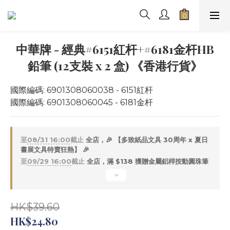
中華牌 - 經典#6151紅杆+#6181金杆HB
鉛筆 (12支裝 x 2 盒) 《香港行貨》
國際編碼: 6901308060038 - 6151紅杆
國際編碼: 6901308060045 - 6181金杆
至
08/31 16:00
截止
全店，🎉 【多致紙品文具 30周年 x 夏日
書展文具特賣狂熱】 🎉
至
09/29 16:00
截止
全店，滿 $138 獲贈金屬鋁桿按動圓珠筆
HK$39.60
HK$24.80