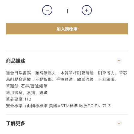
加入購物車
商品描述
適合日常書寫，順滑無壓力，木質筆杆削聲清脆，削筆省力。筆芯
易削易寫易擦，不易折斷。手握舒適，觸感流𣈱，不刮紙張。
筆類型: 石墨/普通鉛筆
適用書寫、素描、繪畫
筆芯硬度: HB
安全標準: gb國標標準 美國ASTM標準 歐洲EC·EN-71-3
了解更多