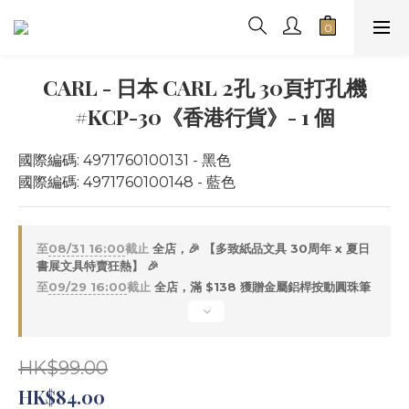
CARL - 日本 CARL 2孔 30頁打孔機
#KCP-30《香港行貨》- 1 個
國際編碼: 4971760100131 - 黑色
國際編碼: 4971760100148 - 藍色
至
08/31 16:00
截止
全店，🎉 【多致紙品文具 30周年 x 夏日
書展文具特賣狂熱】 🎉
至
09/29 16:00
截止
全店，滿 $138 獲贈金屬鋁桿按動圓珠筆
HK$99.00
HK$84.00