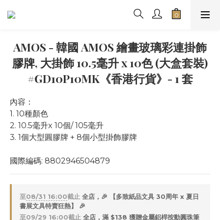
AMOS - 韓國 AMOS 繪畫玻璃彩連掛飾
膠牌, 大掛飾 10.5毫升 x 10色 (大盒套裝)
#GD10P10MK《香港行貨》- 1 套
內容：
1. 10種顏色
2. 10.5毫升x 10個/ 105毫升
3. 1個大型圓膠牌 + 8個小型掛飾膠牌
國際編碼: 8802946504879
至
08/31 16:00
截止
全店，🎉 【多致紙品文具 30周年 x 夏日
書展文具特賣狂熱】 🎉
至
09/29 16:00
截止
全店，滿 $138 獲贈金屬鋁桿按動圓珠筆